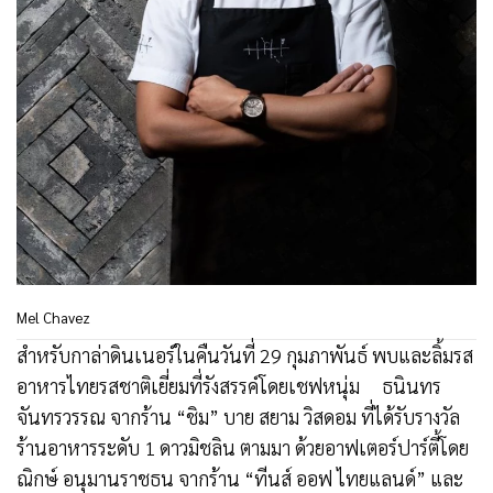
Mel Chavez
สำหรับกาล่าดินเนอร์ในคืนวันที่ 29 กุมภาพันธ์ พบและลิ้มรส
อาหารไทยรสชาติเยี่ยมที่รังสรรค์โดยเชฟหนุ่ม ธนินทร
จันทรวรรณ จากร้าน “ชิม” บาย สยาม วิสดอม ที่ได้รับรางวัล
ร้านอาหารระดับ 1 ดาวมิชลิน ตามมา ด้วยอาฟเตอร์ปาร์ตี้โดย
ณิกษ์ อนุมานราชธน จากร้าน “ทีนส์ ออฟ ไทยแลนด์” และ