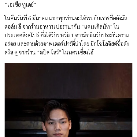
“เอเชีย ทูเดย์”
ในคืนวันที่ 6 มีนาคม แขกทุกท่านจะได้พบกับเชฟชื่อดังมัล
คอล์ม ลี จากร้านอาหารเปอรานากัน “แคนเดิลนัท” ใน
ประเทศสิงคโปร์ ซึ่งได้รับรางวัล 1 ดาวมิชลินรับประกันความ
อร่อย และตามด้วยอาฟเตอร์ปาร์ตี้นำโดย มิกโซโลจิสต์ชื่อดัง
คริส ตู จากร้าน “สปีค โลว์” ในนครเซี่ยงไฮ้