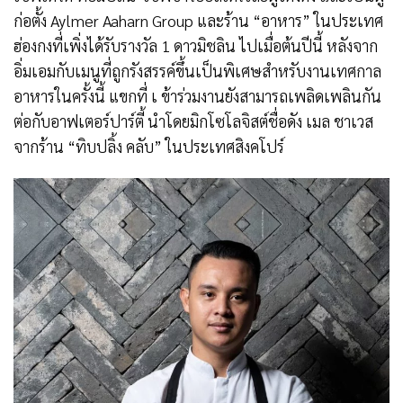
ก่อตั้ง Aylmer Aaharn Group และร้าน “อาหาร” ในประเทศ
ฮ่องกงที่เพิ่งได้รับรางวัล 1 ดาวมิชลิน ไปเมื่อต้นปีนี้ หลังจาก
อิ่มเอมกับเมนูที่ถูกรังสรรค์ขึ้นเป็นพิเศษสำหรับงานเทศกาล
อาหารในครั้งนี้ แขกที่ เ ข้าร่วมงานยังสามารถเพลิดเพลินกัน
ต่อกับอาฟเตอร์ปาร์ตี้ นำโดยมิกโซโลจิสต์ชื่อดัง เมล ชาเวส
จากร้าน “ทิบปลิ้ง คลับ” ในประเทศสิงคโปร์