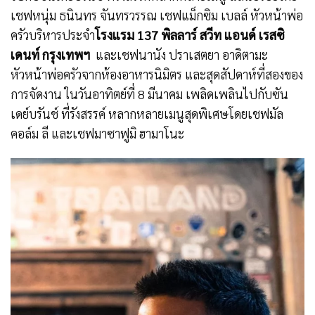
เชฟหนุ่ม ธนินทร จันทรวรรณ เชฟแม็กซิม เบลล์ หัวหน้าพ่อ
ครัวบริหารประจำ
โรงแรม
137
พิลลาร์ สวีท แอนด์ เรสซิ
เดนท์ กรุงเทพฯ
และเชฟนานัง ปราเสตยา อาดิตามะ
หัวหน้าพ่อครัวจากห้องอาหารนิมิตร และสุดสัปดาห์ที่สองของ
การจัดงาน ในวันอาทิตย์ที่ 8 มีนาคม เพลิดเพลินไปกับซัน
เดย์บรันช์ ที่รังสรรค์ หลากหลายเมนูสุดพิเศษโดยเชฟมัล
คอล์ม ลี และเชฟมาซาฟูมิ ฮามาโนะ