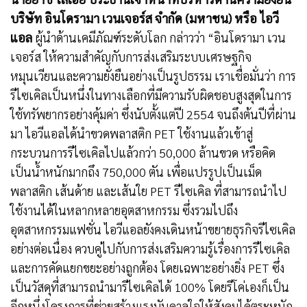
บริษัท อินโดรามา เวนเจอร์ส จำกัด (มหาชน)
หรือ ไอวี
แอล
ผู้นำด้านเคมีภัณฑ์ระดับโลก กล่าวว่า “อินโดรามา เวน
เจอร์ส ให้ความสำคัญกับการส่งเสริมระบบเศรษฐกิจ
หมุนเวียนและความยั่งยืนอย่างเป็นรูปธรรม เราเชื่อมั่นว่า การ
รีไซเคิลเป็นหนึ่งในทางเลือกที่มีความรับผิดชอบสูงสุดในการ
ใช้ทรัพยากรอย่างคุ้มค่า ซึ่งนับตั้งแต่ปี 2554 จนถึงต้นปีที่ผ่าน
มา ไอวีแอลได้นำขวดพลาสติก PET ใช้งานแล้วเข้าสู่
กระบวนการรีไซเคิลไปแล้วกว่า 50,000 ล้านขวด หรือคิด
เป็นน้ำหนักมากถึง 750,000 ตัน เพื่อแปรรูปเป็นเม็ด
พลาสติก เส้นด้าย และเส้นใย PET รีไซเคิล ที่สามารถนำไป
ใช้งานได้ในหลากหลายอุตสาหกรรม ซึ่งรวมไปถึง
อุตสาหกรรมแฟชั่น ไอวีแอลยังคงเดินหน้าขยายธุรกิจรีไซเคิล
อย่างต่อเนื่อง ควบคู่ไปกับการส่งเสริมความรู้เรื่องการรีไซเคิล
และการคัดแยกขยะอย่างถูกต้อง โดยเฉพาะอย่างยิ่ง PET ซึ่ง
เป็นวัสดุที่สามารถนำมารีไซเคิลได้ 100% โดยรีโค่เองก็เป็น
อีกหนึ่งโครงการที่ช่วยสร้างแรงบันดาลใจให้สังคมได้ตระหนัก