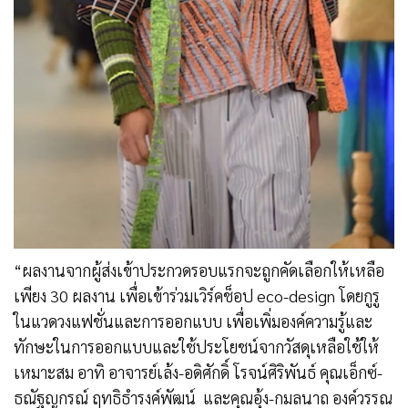
“ผลงานจากผู้ส่งเข้าประกวดรอบแรกจะถูกคัดเลือกให้เหลือ
เพียง 30 ผลงาน เพื่อเข้าร่วมเวิร์คช็อป eco-design โดยกูรู
ในแวดวงแฟชั่นและการออกแบบ เพื่อเพิ่มองค์ความรู้และ
ทักษะในการออกแบบและใช้ประโยชน์จากวัสดุเหลือใช้ให้
เหมาะสม อาทิ อาจารย์เล้ง-อดิศักดิ์ โรจน์ศิริพันธ์ คุณเอ็กซ์-
ธณัฐญกรณ์ ฤทธิธำรงค์พัฒน์ และคุณอุ้ง-กมลนาถ องค์วรรณ