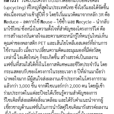
กล่าวว่า
“รีโค่เป็นโครงการประกวดออกแบบอัพไซคลิ่ง
(upcycling) ที่ใหญ่ที่สุดในประเทศไทย ซึ่งไอวีแอลได้จัดขึ้น
ต่อเนื่องจนย่างเข้าสู่ปีที่ 9 โดยริเริ่มแนวคิดมาจากหลัก 3R คือ
R
educe – ลดการใช้
R
euse – ใช้ซ้ำ และ
R
ecycle – นำกลับ
มาใช้ใหม่ ซึ่งหนึ่งในความตั้งใจที่สำคัญของโครงการรีโค่ คือ
การสร้างแรงบันดาลใจและความตระหนักรู้ให้คนรุ่นใหม่เห็น
คุณค่าของพลาสติก PET และเส้นใยโพลีเอสเตอร์ที่ผ่านการ
ใช้งานแล้ว เมื่อเราเปลี่ยนความคิดและมุมมองที่มีต่อวัสดุ
เหล่านี้ ไอเดียใหม่ๆ ก็จะเกิดขึ้น สร้างสรรค์เป็นผลงาน
แฟชั่นที่สวมใส่ได้ทั้งในโอกาสพิเศษและชีวิตประจำวัน โดย
กระแสตอบรับของโครงการในระยะเวลา 8 ปีที่ผ่านมาถือว่า
น่าพอใจมาก มีผู้สนใจส่งผลงานเข้าประกวดในโครงการรวม
แล้วกว่า 3,000 ชิ้น จากดีไซเนอร์กว่า 2,000 คน โดยผู้เข้า
ร่วมประกวดในแต่ละปีจะได้เรียนรู้ความสำคัญของการ
รีไซเคิลที่ส่งผลดีต่อสิ่งแวดล้อม และได้รับคำแนะนำจากผู้
เชี่ยวชาญด้านแฟชั่นในการนำวัสดุรีไซเคิลมารังสรรค์ผลงาน