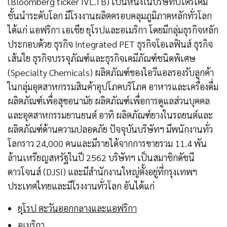
(Bloomberg ticker IVL.TB) เป็นหนึ่งในบริษัทปิโตรเคมี
ชั้นนำระดับโลก มีโรงงานผลิตครอบคลุมภูมิภาคหลักทั่วโลก
ได้แก่ แอฟริกา เอเชีย ยุโรปและอเมริกา โดยมีกลุ่มธุรกิจหลัก
ประกอบด้วย ธุรกิจ Integrated PET ธุรกิจโอเลฟินส์ ธุรกิจ
เส้นใย ธุรกิจบรรจุภัณฑ์และธุรกิจเคมีภัณฑ์ชนิดพิเศษ
(Specialty Chemicals) ผลิตภัณฑ์ของไอวีแอลรองรับลูกค้า
ในกลุ่มอุตสาหกรรมสินค้าอุปโภคบริโภค อาหารและเครื่องดื่ม
ผลิตภัณฑ์เพื่อสุขอนามัย ผลิตภัณฑ์เพื่อการดูแลส่วนบุคคล
และอุตสาหกรรมยานยนต์ อาทิ ผลิตภัณฑ์ยางในรถยนต์และ
ผลิตภัณฑ์ด้านความปลอดภัย ปัจจุบันบริษัทฯ มีพนักงานทั่ว
โลกราว 24,000 คนและมีรายได้จากการขายรวม 11.4 พัน
ล้านเหรียญสหรัฐในปี 2562 บริษัทฯ เป็นสมาชิกดัชนี
ดาวโจนส์ (DJSI) และมีสำนักงานใหญ่ตั้งอยู่ที่กรุงเทพฯ
ประเทศไทยและมีโรงงานทั่วโลก อันได้แก่
ยุโรป ตะวันออกกลางและแอฟริกา
อเมริกา