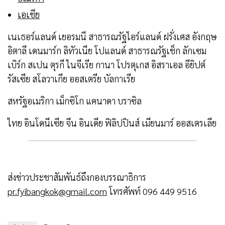
เอเชีย
เนเธอร์แลนด์ เยอรมนี สาธารณรัฐไอร์แลนด์ ฝรั่งเศส อังกฤษ
อิตาลี เดนมาร์ก ลิทัวเนีย โปแลนด์ สาธารณรัฐเช็ก ลักเซม
เบิร์ก สเปน ตุรกี ไนจีเรีย กานา โปรตุเกส อิสราเอล อียิปต์
รัสเซีย สโลวาเกีย ออสเตรีย บัลกาเรีย
สหรัฐอเมริกา เม็กซิโก แคนาดา บราซิล
ไทย อินโดนีเซีย จีน อินเดีย ฟิลิปปินส์ เมียนมาร์ ออสเตรเลีย
ส่งข่าวประชาสัมพันธ์ถึงกองบรรณาธิการ
pr.fyibangkok@gmail.com
โทรศัพท์ 096 449 9516