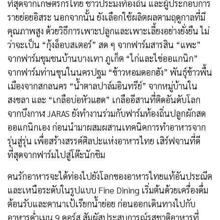
ที่สุดจากเกษตรกรไทย ชาวประมงท้องถิ่น และผู้ประกอบการ
รายย่อยอิสระ นอกจากนั้น ยังเลือกใช้ผลิตผลตามฤดูกาลที่มี
คุณภาพสูง ด้วยวิธีการเพาะปลูกและเพาะเลี้ยงอย่างยั่งยืน ไม่
ว่าจะเป็น “กุ้งล็อบสเตอร์” สด ๆ จากฟาร์มสารสิน “แพะ”
จากฟาร์มชุมชนบ้านบางเทา ภูเก็ต “ไก่และไข่ออแกนิก”
จากฟาร์มท่านขุนในนครปฐม “ข้าวหอมดอกฮัง” พันธุ์ข้าวพื้น
เมืองจากสกลนคร “น้ำตาลปาล์มอินทรีย์” จากหมู่บ้านใน
สงขลา และ “เกลือบ่อหัวแฮด” เกลืออีสานที่ติดอันดับโลก
จากบึงกาฬ JARAS ยังทำงานร่วมกับฟาร์มท้องถิ่นปลูกผักสด
ออแกนิกเอง ก่อนนำมาผสมผสานเทคนิคการทำอาหารจาก
รุ่นสู่รุ่น เพื่อสร้างสรรค์ศิลปะแห่งอาหารไทย เสิร์ฟจานที่ดี
ที่สุดจากฟาร์มไปสู่โต๊ะนักชิม
คนรักอาหารจะได้ท่องไปยังโลกของอาหารไทยแท้อันประณีต
และเหนือระดับในรูปแบบ Fine Dining เริ่มต้นด้วยเครื่องดื่ม
ต้อนรับและคานาเป้เรียกน้ำย่อย ก่อนออกเดินทางไปกับ
อาหารค่ำเมนู 9 คอร์ส สัมผัสประสบการณ์รสชาติอาหารที่