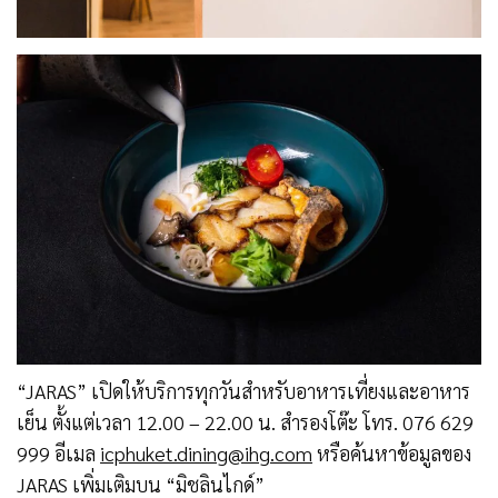
“JARAS” เปิดให้บริการทุกวันสำหรับอาหารเที่ยงและอาหาร
เย็น ตั้งแต่เวลา 12.00 – 22.00 น.​ สำรองโต๊ะ โทร. 076 629
999 อีเมล
icphuket.dining@ihg.com
หรือค้นหาข้อมูลของ
JARAS เพิ่มเติมบน “มิชลินไกด์”