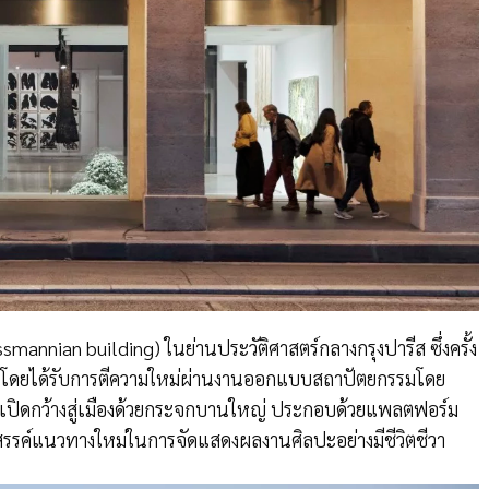
ssmannian building) ในย่านประวัติศาสตร์กลางกรุงปารีส ซึ่งครั้ง
vre โดยได้รับการตีความใหม่ผ่านงานออกแบบสถาปัตยกรรมโดย
ารเปิดกว้างสู่เมืองด้วยกระจกบานใหญ่ ประกอบด้วยแพลตฟอร์ม
้รังสรรค์แนวทางใหม่ในการจัดแสดงผลงานศิลปะอย่างมีชีวิตชีวา