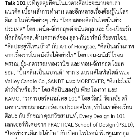
Talk 101
เวทีพูดคุยที่คนในแวดวงศิลปะจะมาบอกเล่า
แนวคิด เบื้องหลังการทำงาน และอีกหลายเรื่องต้องรู้ในโลก
ศิลปะ ในหัวข้อต่างๆ เช่น “โอกาสของศิลปินไทยในต่าง
ประเทศ” โดย เหนือ-จักรกฤษต์ อนันตกุล และ ปิ๊ง-เปี่ยมรัก
หัตถกิจโกศล, ด้านคราฟต์ของ ลุลา-กันยารัตน์ ติยะพรไชย,
“ศิลปะอยู่ที่ไหนบ้าง” กับ Art of Hongtae, “ศิลปินสร้างภาพ
จากเรื่องราวในหนังสือได้อย่างไร” โดย เจน-มนัสวี โรจน
พรรณ, ยุ้ย-ภควรรณ ทองวานิช และ ทอม-จักรกฤต โยมพ
ยอม, “ปั้นกลิ่นเป็นแบรนด์” จาก 3 แบรนด์ไลฟ์สไตล์ Wax
Valley Candle Co., SANDT และ MOREOVER, “ศิลปะไม่มี
คำว่าช้าหรือเร็ว” โดย ศิลปินสองรุ่น พีระ โองาวา และ
KAMO, “วงการบอร์ดเกมไทย 101” โดย วัฒน์-วัฒนชัย ตรี
เดชา นายกสมาคมบอร์ดเกมประเทศไทย, ทำไมเราต้องเรียน
ศิลปะ กับ ลักขณา คุณาวิชยานนท์, Every Design in 101
เลกเชอร์พิเศษจาก PRACTICAL School of Design (PS±D),
“ใครทำงานศิลปะได้บ้าง” กับ ป๊อก-ไพโรจน์ พิเชฐเมธากุล