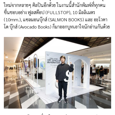
ใหม่จากหลายๆ ศิลปินอีกด้วย ในงานนี้สำนักพิมพ์ที่ทุกคน
ชื่นชอบอย่าง ฟูลสต๊อป (FULLSTOP), 10 มิลลิเมตร
(10mm.), แซลมอนบุ๊กส์ (SALMON BOOKS) และ อะโวคา
โด บุ๊กส์ (Avocado Books) ก็มาออกบูทเอาใจนักอ่านกันด้วย