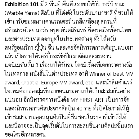
Exhibition 101
มี 2 พื้นที่ พื้นที่แรกยกให้กับ วอร์บี้ ยามะ
(Warbie Yama) ศิลปิน ที่โด่งดัง ในระดับนานาชาติ ที่ชวนให้
เข้ามารับชมผลงานคาแรกเตอร์ นกสีเหลืองสุ ดกวนที่
สร้างสรรค์โดย นอร์ธ-อรุษ ตันตสิรินทร์ ซึ่งครองใจทั้งคนไทย
และต่างประเทศ ออกบูทในประเทศต่างๆ ทั้ง ไต้หวัน
สหรัฐอเมริกา ญี่ปุ่น จีน และเคยจัดนิทรรศการเต็มรูปแบบมา
แล้ว เปิดทางให้วอร์บี้กระพือปีก มาจัดแสดงผลงาน
แอนิเมชันสั้น 3 เรื่องมาให้รับชม โดยมีเรื่องที่เคยกวาดรางวัล
ในเทศกาล หนังสั้นในต่างประเทศ อาทิ Winner of best MV
award, Croatia. Europe MV award, etc. และนำสินค้าแรร์
ไอเทมคือกล่องสุ่มที่หลายคนถามหามาให้เก็บสะสมกันอย่าง
แน่นอน อีกนิทรรศการหนึ่งคือ MY FIRST ART เป็นการจัด
แสดงนิทรรศการศิลปะจากศิลปิน 40 ราย ที่เปิดโอกาสให้ผู้
เข้าชมสามารถอุดหนุนศิลปินที่ชื่นชอบในราคาที่เข้าถึงได้
และนี่อาจจะเป็นจุดเริ่มต้นในการสะสมชิ้นงานศิลปะชิ้นแรก
ของใครอีกหลายคน