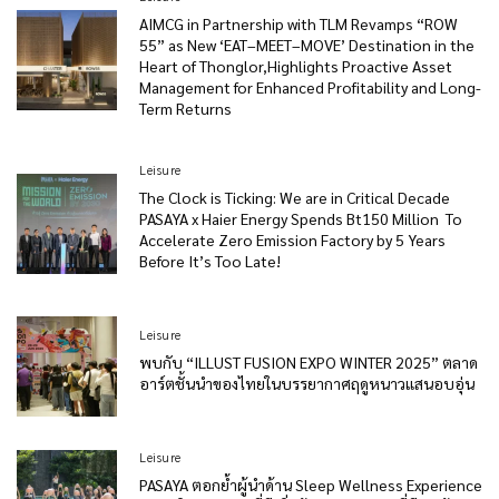
AIMCG in Partnership with TLM Revamps “ROW
55” as New ‘EAT–MEET–MOVE’ Destination in the
Heart of Thonglor,Highlights Proactive Asset
Management for Enhanced Profitability and Long-
Term Returns
Leisure
The Clock is Ticking: We are in Critical Decade
PASAYA x Haier Energy Spends Bt150 Million To
Accelerate Zero Emission Factory by 5 Years
Before It’s Too Late!
Leisure
พบกับ “ILLUST FUSION EXPO WINTER 2025” ตลาด
อาร์ตชั้นนำของไทยในบรรยากาศฤดูหนาวแสนอบอุ่น
Leisure
PASAYA ตอกย้ำผู้นำด้าน Sleep Wellness Experience