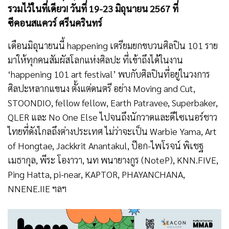
รวมไว้ในที่เดียว!
วันที่ 19-23 มิถุนายน 2567 ที่
ซีคอนสแควร์ ศรีนครินทร์
เดือนมิถุนายนนี้ happening เตรียมยกขบวนศิลปิน 101 ราย
มาให้ทุกคนสัมผัสโลกแห่งศิลปะ ที่เข้าถึงได้ในงาน
‘happening 101 art festival’ พบกับศิลปินที่อยู่ในวงการ
ศิลปะหลากแขนง ตั้งแต่ดนตรี อย่าง Moving and Cut,
STOONDIO, fellow fellow, Earth Patravee, Superbaker,
QLER และ No One Else ไปจนถึงนักวาดและดีไซเนอร์ชาว
ไทยที่ดังไกลถึงต่างประเทศ ไม่ว่าจะเป็น Warbie Yama, Art
of Hongtae, Jackkrit Anantakul, ป๊อก-ไพโรจน์ พิเชฐ
เมธากุล, พีระ โองาวา, นท พนายางกูร (NoteP), KNN.FIVE,
Ping Hatta, pi-near, KAPTOR, PHAYANCHANA,
NNENE.IIE ฯลฯ