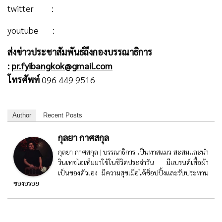
twitter :
youtube :
ส่งข่าวประชาสัมพันธ์ถึงกองบรรณาธิการ
:
pr.fyibangkok@gmail.com
โทรศัพท์
096 449 9516
Author
Recent Posts
กุลยา กาศสกุล
กุลยา กาศสกุล | บรรณาธิการ เป็นทาสแมว สะสมและนำ
วินเทจไอเท็มมาใช้ในชีวิตประจำวัน มีแบรนด์เสื้อผ้า
เป็นของตัวเอง มีความสุขเมื่อได้ช็อปปิ้งและรับประทาน
ของอร่อย