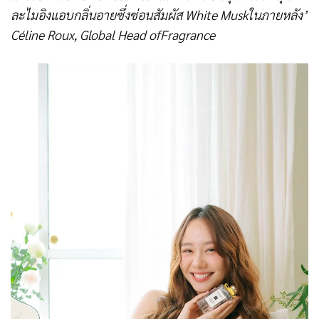
ละไมอิงแอบกลิ่นอายซึ่งซ่อนสัมผัส White Muskในภายหลัง’
Céline Roux, Global Head ofFragrance