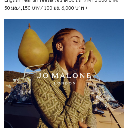
50 มล.4,150 บาท/ 100 มล. 6,000 บาท )