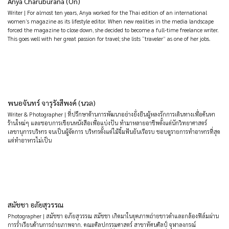
Anya Charuburana (On)
Writer | For almost ten years, Anya worked for the Thai edition of an international
women’s magazine as its lifestyle editor. When new realities in the media landscape
forced the magazine to close down, she decided to become a full-time freelance writer.
This goes well with her great passion for travel; she lists “traveler” as one of her jobs.
พนอจันทร์ จารุรังสีพงค์ (นวล)
Writer & Photographer | ที่ปรึกษาด้านการพัฒนาอย่างยั่งยืนผู้หลงรักการเดินทางเพื่อค้นหา
ร้านใหม่ๆ และชอบการเขียนหนังสือเพื่อแบ่งปัน ทำมาหลายอาชีพตั้งแต่นักวิทยาศาสตร์
เลขานุการบริหาร จนเป็นผู้จัดการ บริหารตั้งแต่ไม้จิ้มฟันยันเรือรบ ชอบดูรายการทำอาหารที่สุด
แต่ทำอาหารไม่เป็น
สมัชชา อภัยสุวรรณ
Photographer | สมัชชา อภัยสุวรรณ สมัชชา เกิดมาในยุคภาพถ่ายขาวดำและกล้องฟิล์มผ่าน
การร่ำเรียนด้านการถ่ายภาพจาก. คณะศิลปกรรมศาสตร์ สาขาทัศนศิลป์ จุฬาลงกรณ์