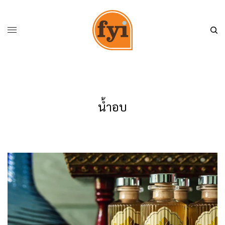
น้ำอบ