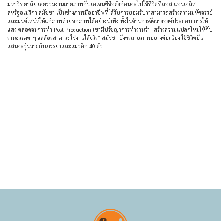
มหาวิทยาลัย เคยร่วมงานถ่ายภาพกับเอเจนซี่ชื่อดังก่อนจะไปใช้ชีวิตที่ลอส แอนเจลิส
สหรัฐอเมริกา สมัชชา เป็นช่างภาพมืออาชีพที่ได้รับการยอมรับว่าสามารถสร้างความมหัศจรรย์
และมนต์เสน่ห์ให้แก่ภาพถ่ายทุกภาพได้อย่างน่าทึ่ง ทั้งในด้านการจัดวางองค์ประกอบ การให้
แสง ตลอดจนการทำ Post Production เขามีปรัชญาการทำงานว่า “สร้างความแปลกใหม่ให้กับ
งานธรรมดาๆ แต่ต้องสามารถใช้งานได้จริง” สมัชชา ยังคงถ่ายภาพอย่างต่อเนื่อง ใช้ชีวิตอัน
แสนจะวุ่นวายกับภรรยาและแมวอีก 40 ตัว