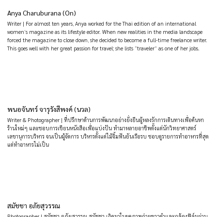
Anya Charuburana (On)
Writer | For almost ten years, Anya worked for the Thai edition of an international
women’s magazine as its lifestyle editor. When new realities in the media landscape
forced the magazine to close down, she decided to become a full-time freelance writer.
This goes well with her great passion for travel; she lists “traveler” as one of her jobs.
พนอจันทร์ จารุรังสีพงค์ (นวล)
Writer & Photographer | ที่ปรึกษาด้านการพัฒนาอย่างยั่งยืนผู้หลงรักการเดินทางเพื่อค้นหา
ร้านใหม่ๆ และชอบการเขียนหนังสือเพื่อแบ่งปัน ทำมาหลายอาชีพตั้งแต่นักวิทยาศาสตร์
เลขานุการบริหาร จนเป็นผู้จัดการ บริหารตั้งแต่ไม้จิ้มฟันยันเรือรบ ชอบดูรายการทำอาหารที่สุด
แต่ทำอาหารไม่เป็น
สมัชชา อภัยสุวรรณ
Photographer | สมัชชา อภัยสุวรรณ สมัชชา เกิดมาในยุคภาพถ่ายขาวดำและกล้องฟิล์มผ่าน