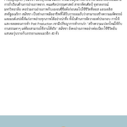
การร่ำเรียนด้านการถ่ายภาพจาก. คณะศิลปกรรมศาสตร์ สาขาทัศนศิลป์ จุฬาลงกรณ์
มหาวิทยาลัย เคยร่วมงานถ่ายภาพกับเอเจนซี่ชื่อดังก่อนจะไปใช้ชีวิตที่ลอส แอนเจลิส
สหรัฐอเมริกา สมัชชา เป็นช่างภาพมืออาชีพที่ได้รับการยอมรับว่าสามารถสร้างความมหัศจรรย์
และมนต์เสน่ห์ให้แก่ภาพถ่ายทุกภาพได้อย่างน่าทึ่ง ทั้งในด้านการจัดวางองค์ประกอบ การให้
แสง ตลอดจนการทำ Post Production เขามีปรัชญาการทำงานว่า “สร้างความแปลกใหม่ให้กับ
งานธรรมดาๆ แต่ต้องสามารถใช้งานได้จริง” สมัชชา ยังคงถ่ายภาพอย่างต่อเนื่อง ใช้ชีวิตอัน
แสนจะวุ่นวายกับภรรยาและแมวอีก 40 ตัว