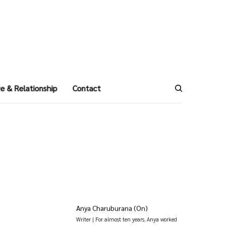
e & Relationship
Contact
Anya Charuburana (On)
Writer | For almost ten years, Anya worked