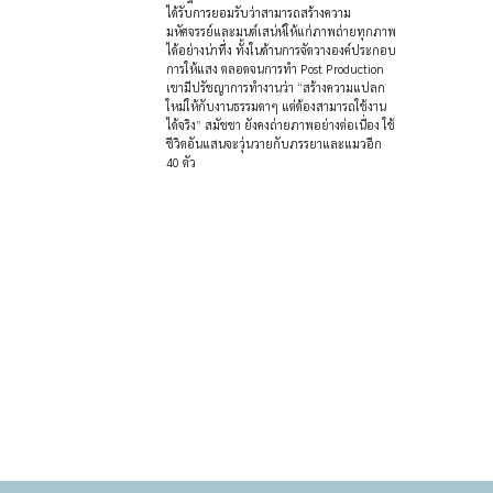
ได้รับการยอมรับว่าสามารถสร้างความ
มหัศจรรย์และมนต์เสน่ห์ให้แก่ภาพถ่ายทุกภาพ
ได้อย่างน่าทึ่ง ทั้งในด้านการจัดวางองค์ประกอบ
การให้แสง ตลอดจนการทำ Post Production
เขามีปรัชญาการทำงานว่า “สร้างความแปลก
ใหม่ให้กับงานธรรมดาๆ แต่ต้องสามารถใช้งาน
ได้จริง” สมัชชา ยังคงถ่ายภาพอย่างต่อเนื่อง ใช้
ชีวิตอันแสนจะวุ่นวายกับภรรยาและแมวอีก
40 ตัว