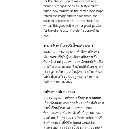
for the Thai edition of an international
women’s magazine as its lifestyle editor.
When new realities in the media landscape
forced the magazine to close down, she
decided to become a full-time freelance
writer. This goes well with her great passion
for travel; she lists “traveler” as one of her
jobs.
พนอจันทร์ จารุรังสีพงค์ (นวล)
Writer & Photographer | ที่ปรึกษาด้านการ
พัฒนาอย่างยั่งยืนผู้หลงรักการเดินทางเพื่อ
ค้นหาร้านใหม่ๆ และชอบการเขียนหนังสือเพื่อ
แบ่งปัน ทำมาหลายอาชีพตั้งแต่นักวิทยาศาสตร์
เลขานุการบริหาร จนเป็นผู้จัดการ บริหารตั้งแต่
ไม้จิ้มฟันยันเรือรบ ชอบดูรายการทำอาหาร
ที่สุดแต่ทำอาหารไม่เป็น
สมัชชา อภัยสุวรรณ
Photographer | สมัชชา อภัยสุวรรณ สมัชชา
เกิดมาในยุคภาพถ่ายขาวดำและกล้องฟิล์มผ่าน
การร่ำเรียนด้านการถ่ายภาพจาก. คณะ
ศิลปกรรมศาสตร์ สาขาทัศนศิลป์ จุฬาลงกรณ์
มหาวิทยาลัย เคยร่วมงานถ่ายภาพกับเอเจนซี่
ชื่อดังก่อนจะไปใช้ชีวิตที่ลอส แอนเจลิส
สหรัฐอเมริกา สมัชชา เป็นช่างภาพมืออาชีพที่