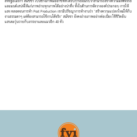
สหรัฐอเมริกา สมัชชา เป็นช่างภาพมืออาชีพที่ได้รับการยอมรับว่าสามารถสร้างความมหัศจรรย์
และมนต์เสน่ห์ให้แก่ภาพถ่ายทุกภาพได้อย่างน่าทึ่ง ทั้งในด้านการจัดวางองค์ประกอบ การให้
แสง ตลอดจนการทำ Post Production เขามีปรัชญาการทำงานว่า “สร้างความแปลกใหม่ให้กับ
งานธรรมดาๆ แต่ต้องสามารถใช้งานได้จริง” สมัชชา ยังคงถ่ายภาพอย่างต่อเนื่อง ใช้ชีวิตอัน
แสนจะวุ่นวายกับภรรยาและแมวอีก 40 ตัว