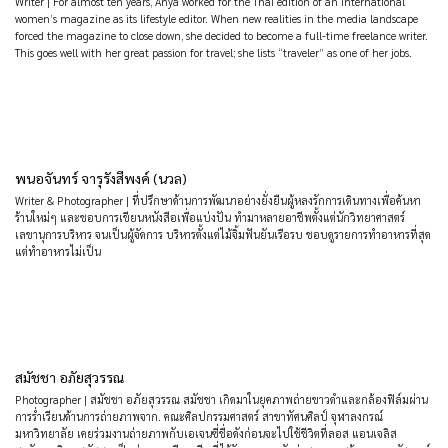
Writer | For almost ten years, Anya worked for the Thai edition of an international
women’s magazine as its lifestyle editor. When new realities in the media landscape
forced the magazine to close down, she decided to become a full-time freelance writer.
This goes well with her great passion for travel; she lists “traveler” as one of her jobs.
พนอจันทร์ จารุรังสีพงค์ (นวล)
Writer & Photographer | ที่ปรึกษาด้านการพัฒนาอย่างยั่งยืนผู้หลงรักการเดินทางเพื่อค้นหา
ร้านใหม่ๆ และชอบการเขียนหนังสือเพื่อแบ่งปัน ทำมาหลายอาชีพตั้งแต่นักวิทยาศาสตร์
เลขานุการบริหาร จนเป็นผู้จัดการ บริหารตั้งแต่ไม้จิ้มฟันยันเรือรบ ชอบดูรายการทำอาหารที่สุด
แต่ทำอาหารไม่เป็น
สมัชชา อภัยสุวรรณ
Photographer | สมัชชา อภัยสุวรรณ สมัชชา เกิดมาในยุคภาพถ่ายขาวดำและกล้องฟิล์มผ่าน
การร่ำเรียนด้านการถ่ายภาพจาก. คณะศิลปกรรมศาสตร์ สาขาทัศนศิลป์ จุฬาลงกรณ์
มหาวิทยาลัย เคยร่วมงานถ่ายภาพกับเอเจนซี่ชื่อดังก่อนจะไปใช้ชีวิตที่ลอส แอนเจลิส