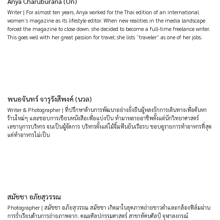
Anya Charuburana (On)
Writer | For almost ten years, Anya worked for the Thai edition of an international
women’s magazine as its lifestyle editor. When new realities in the media landscape
forced the magazine to close down, she decided to become a full-time freelance writer.
This goes well with her great passion for travel; she lists “traveler” as one of her jobs.
พนอจันทร์ จารุรังสีพงค์ (นวล)
Writer & Photographer | ที่ปรึกษาด้านการพัฒนาอย่างยั่งยืนผู้หลงรักการเดินทางเพื่อค้นหา
ร้านใหม่ๆ และชอบการเขียนหนังสือเพื่อแบ่งปัน ทำมาหลายอาชีพตั้งแต่นักวิทยาศาสตร์
เลขานุการบริหาร จนเป็นผู้จัดการ บริหารตั้งแต่ไม้จิ้มฟันยันเรือรบ ชอบดูรายการทำอาหารที่สุด
แต่ทำอาหารไม่เป็น
สมัชชา อภัยสุวรรณ
Photographer | สมัชชา อภัยสุวรรณ สมัชชา เกิดมาในยุคภาพถ่ายขาวดำและกล้องฟิล์มผ่าน
การร่ำเรียนด้านการถ่ายภาพจาก. คณะศิลปกรรมศาสตร์ สาขาทัศนศิลป์ จุฬาลงกรณ์