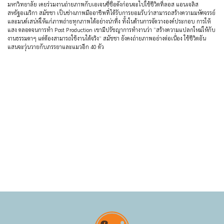
มหาวิทยาลัย เคยร่วมงานถ่ายภาพกับเอเจนซี่ชื่อดังก่อนจะไปใช้ชีวิตที่ลอส แอนเจลิส
สหรัฐอเมริกา สมัชชา เป็นช่างภาพมืออาชีพที่ได้รับการยอมรับว่าสามารถสร้างความมหัศจรรย์
และมนต์เสน่ห์ให้แก่ภาพถ่ายทุกภาพได้อย่างน่าทึ่ง ทั้งในด้านการจัดวางองค์ประกอบ การให้
แสง ตลอดจนการทำ Post Production เขามีปรัชญาการทำงานว่า “สร้างความแปลกใหม่ให้กับ
งานธรรมดาๆ แต่ต้องสามารถใช้งานได้จริง” สมัชชา ยังคงถ่ายภาพอย่างต่อเนื่อง ใช้ชีวิตอัน
แสนจะวุ่นวายกับภรรยาและแมวอีก 40 ตัว