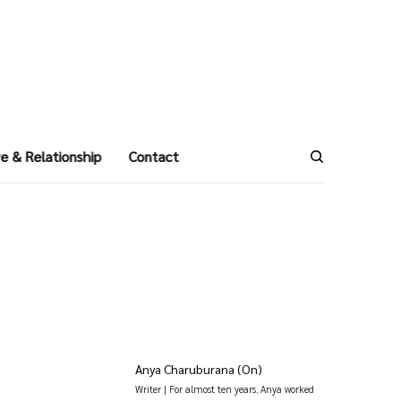
e & Relationship
Contact
Anya Charuburana (On)
Writer | For almost ten years, Anya worked