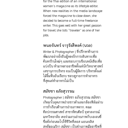
for the Thai edition of an international
women’s magazine as its lifestyle editor.
When new realities in the media landscape
forced the magazine to close down, she
decided to become a full-time freelance
writer. This goes well with her great passion
for travel; she lists “traveler” as one of her
jobs.
พนอจันทร์ จารุรังสีพงค์ (นวล)
Writer & Photographer | ที่ปรึกษาด้านการ
พัฒนาอย่างยั่งยืนผู้หลงรักการเดินทางเพื่อ
ค้นหาร้านใหม่ๆ และชอบการเขียนหนังสือเพื่อ
แบ่งปัน ทำมาหลายอาชีพตั้งแต่นักวิทยาศาสตร์
เลขานุการบริหาร จนเป็นผู้จัดการ บริหารตั้งแต่
ไม้จิ้มฟันยันเรือรบ ชอบดูรายการทำอาหาร
ที่สุดแต่ทำอาหารไม่เป็น
สมัชชา อภัยสุวรรณ
Photographer | สมัชชา อภัยสุวรรณ สมัชชา
เกิดมาในยุคภาพถ่ายขาวดำและกล้องฟิล์มผ่าน
การร่ำเรียนด้านการถ่ายภาพจาก. คณะ
ศิลปกรรมศาสตร์ สาขาทัศนศิลป์ จุฬาลงกรณ์
มหาวิทยาลัย เคยร่วมงานถ่ายภาพกับเอเจนซี่
ชื่อดังก่อนจะไปใช้ชีวิตที่ลอส แอนเจลิส
สหรัฐอเมริกา สมัชชา เป็นช่างภาพมืออาชีพที่