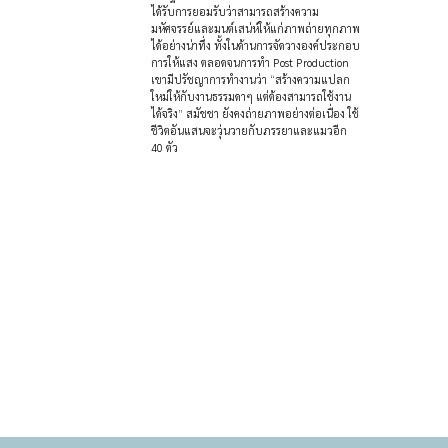
ได้รับการยอมรับว่าสามารถสร้างความ
มหัศจรรย์และมนต์เสน่ห์ให้แก่ภาพถ่ายทุกภาพ
ได้อย่างน่าทึ่ง ทั้งในด้านการจัดวางองค์ประกอบ
การให้แสง ตลอดจนการทำ Post Production
เขามีปรัชญาการทำงานว่า “สร้างความแปลก
ใหม่ให้กับงานธรรมดาๆ แต่ต้องสามารถใช้งาน
ได้จริง” สมัชชา ยังคงถ่ายภาพอย่างต่อเนื่อง ใช้
ชีวิตอันแสนจะวุ่นวายกับภรรยาและแมวอีก
40 ตัว