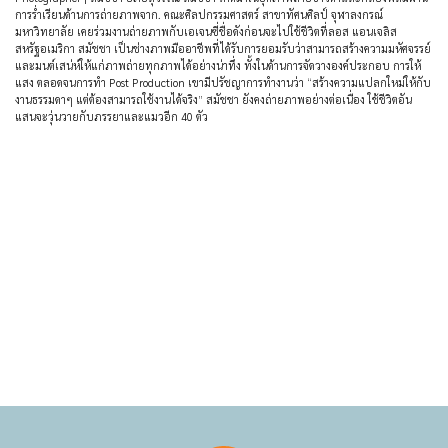
การร่ำเรียนด้านการถ่ายภาพจาก. คณะศิลปกรรมศาสตร์ สาขาทัศนศิลป์ จุฬาลงกรณ์
มหาวิทยาลัย เคยร่วมงานถ่ายภาพกับเอเจนซี่ชื่อดังก่อนจะไปใช้ชีวิตที่ลอส แอนเจลิส
สหรัฐอเมริกา สมัชชา เป็นช่างภาพมืออาชีพที่ได้รับการยอมรับว่าสามารถสร้างความมหัศจรรย์
และมนต์เสน่ห์ให้แก่ภาพถ่ายทุกภาพได้อย่างน่าทึ่ง ทั้งในด้านการจัดวางองค์ประกอบ การให้
แสง ตลอดจนการทำ Post Production เขามีปรัชญาการทำงานว่า “สร้างความแปลกใหม่ให้กับ
งานธรรมดาๆ แต่ต้องสามารถใช้งานได้จริง” สมัชชา ยังคงถ่ายภาพอย่างต่อเนื่อง ใช้ชีวิตอัน
แสนจะวุ่นวายกับภรรยาและแมวอีก 40 ตัว