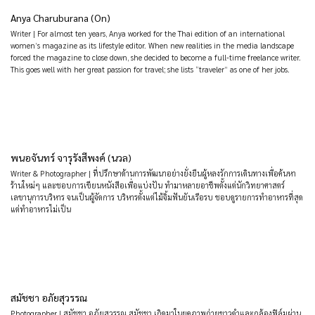
Anya Charuburana (On)
Writer | For almost ten years, Anya worked for the Thai edition of an international
women’s magazine as its lifestyle editor. When new realities in the media landscape
forced the magazine to close down, she decided to become a full-time freelance writer.
This goes well with her great passion for travel; she lists “traveler” as one of her jobs.
พนอจันทร์ จารุรังสีพงค์ (นวล)
Writer & Photographer | ที่ปรึกษาด้านการพัฒนาอย่างยั่งยืนผู้หลงรักการเดินทางเพื่อค้นหา
ร้านใหม่ๆ และชอบการเขียนหนังสือเพื่อแบ่งปัน ทำมาหลายอาชีพตั้งแต่นักวิทยาศาสตร์
เลขานุการบริหาร จนเป็นผู้จัดการ บริหารตั้งแต่ไม้จิ้มฟันยันเรือรบ ชอบดูรายการทำอาหารที่สุด
แต่ทำอาหารไม่เป็น
สมัชชา อภัยสุวรรณ
Photographer | สมัชชา อภัยสุวรรณ สมัชชา เกิดมาในยุคภาพถ่ายขาวดำและกล้องฟิล์มผ่าน