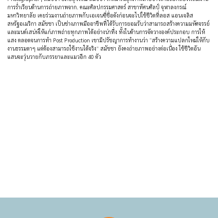
การร่ำเรียนด้านการถ่ายภาพจาก. คณะศิลปกรรมศาสตร์ สาขาทัศนศิลป์ จุฬาลงกรณ์
มหาวิทยาลัย เคยร่วมงานถ่ายภาพกับเอเจนซี่ชื่อดังก่อนจะไปใช้ชีวิตที่ลอส แอนเจลิส
สหรัฐอเมริกา สมัชชา เป็นช่างภาพมืออาชีพที่ได้รับการยอมรับว่าสามารถสร้างความมหัศจรรย์
และมนต์เสน่ห์ให้แก่ภาพถ่ายทุกภาพได้อย่างน่าทึ่ง ทั้งในด้านการจัดวางองค์ประกอบ การให้
แสง ตลอดจนการทำ Post Production เขามีปรัชญาการทำงานว่า “สร้างความแปลกใหม่ให้กับ
งานธรรมดาๆ แต่ต้องสามารถใช้งานได้จริง” สมัชชา ยังคงถ่ายภาพอย่างต่อเนื่อง ใช้ชีวิตอัน
แสนจะวุ่นวายกับภรรยาและแมวอีก 40 ตัว