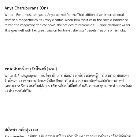
Anya Charuburana (On)
Writer | For almost ten years, Anya worked for the Thai edition of an international
women’s magazine as its lifestyle editor. When new realities in the media landscape
forced the magazine to close down, she decided to become a full-time freelance writer.
This goes well with her great passion for travel; she lists “traveler” as one of her jobs.
พนอจันทร์ จารุรังสีพงค์ (นวล)
Writer & Photographer | ที่ปรึกษาด้านการพัฒนาอย่างยั่งยืนผู้หลงรักการเดินทางเพื่อค้นหา
ร้านใหม่ๆ และชอบการเขียนหนังสือเพื่อแบ่งปัน ทำมาหลายอาชีพตั้งแต่นักวิทยาศาสตร์
เลขานุการบริหาร จนเป็นผู้จัดการ บริหารตั้งแต่ไม้จิ้มฟันยันเรือรบ ชอบดูรายการทำอาหารที่สุด
แต่ทำอาหารไม่เป็น
สมัชชา อภัยสุวรรณ
Photographer | สมัชชา อภัยสุวรรณ สมัชชา เกิดมาในยุคภาพถ่ายขาวดำและกล้องฟิล์มผ่าน