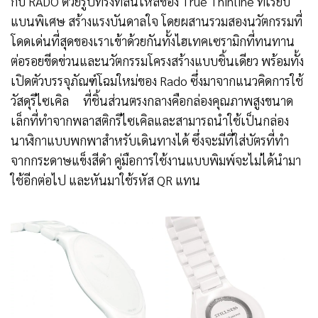
กับ RADO ด้วยรูปทรงที่ลื่นไหลของ True Thinline ที่เรียบ
แบนพิเศษ สร้างแรงบันดาลใจ โดยผสานรวมสองนวัตกรรมที่
โดดเด่นที่สุดของเราเข้าด้วยกันทั้งไฮเทคเซรามิกที่ทนทาน
ต่อรอยขีดข่วนและนวัตกรรมโครงสร้างแบบชิ้นเดียว พร้อมทั้ง
เปิดตัวบรรจุภัณฑ์โฉมใหม่ของ Rado ซึ่งมาจากแนวคิดการใช้
วัสดุรีไซเคิล ที่ชิ้นส่วนตรงกลางคือกล่องคุณภาพสูงขนาด
เล็กที่ทําจากพลาสติกรีไซเคิลและสามารถนําใช้เป็นกล่อง
นาฬิกาแบบพกพาสําหรับเดินทางได้ ซึ่งจะมีที่ใส่บัตรที่ทํา
จากกระดาษแข็งสีดํา คู่มือการใช้งานแบบพิมพ์จะไม่ได้นำมา
ใช้อีกต่อไป และหันมาใช้รหัส QR แทน