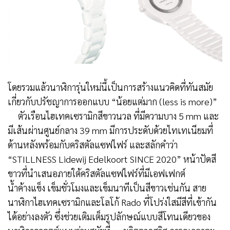
โดยรวมแล้วนาฬิการุ่นใหม่นี้เป็นการสร้างแนวคิดที่ทันสมัย
เกี่ยวกับปรัชญาการออกแบบ “น้อยแต่มาก (less is more)”
ตัวเรือนไฮเทคเซรามิกสีขาวนวล ที่มีความบาง 5 mm และ
มีเส้นผ่านศูนย์กลาง 39 mm มีการประดับด้วยไทเทเนียมที่
ด้านหลังพร้อมกับคริสตัลแซฟไฟร์ และสลักคําว่า
“STILLNESS Lidewij Edelkoort SINCE 2020” หน้าปัดสี
ขาวที่นําเสนอภายใต้คริสตัลแซฟไฟร์ที่มีเอฟเฟกต์
น้ำค้างแข็ง เข็มชั่วโมงและเข็มนาทีเป็นสีขาวเช่นกัน สาย
นาฬิกาไฮเทคเซรามิกและโลโก้ Rado ที่โปร่งใสมีสีที่เข้ากัน
ได้อย่างลงตัว ซึ่งช่วยเติมเต็มรูปลักษณ์แบบสีโทนเดียวของ