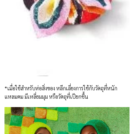
*เมื่อใช้สำหรับห่อสิ่งของ หลีกเลี่ยงการใช้กับวัตถุที่หนัก
แหลมคม มีเหลี่ยมมุม หรือวัตถุที่เปียกชื้น