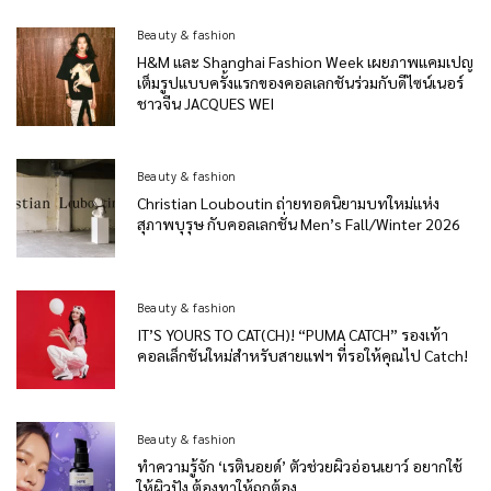
Beauty & fashion
H&M และ Shanghai Fashion Week เผยภาพแคมเปญ
เต็มรูปแบบครั้งแรกของคอลเลกชันร่วมกับดีไซน์เนอร์
ชาวจีน JACQUES WEI
Beauty & fashion
Christian Louboutin ถ่ายทอดนิยามบทใหม่แห่ง
สุภาพบุรุษ กับคอลเลกชั่น Men’s Fall/Winter 2026
Beauty & fashion
IT’S YOURS TO CAT(CH)! “PUMA CATCH” รองเท้า
คอลเล็กชันใหม่สำหรับสายแฟฯ ที่รอให้คุณไป Catch!
Beauty & fashion
ทำความรู้จัก ‘เรตินอยด์’ ตัวช่วยผิวอ่อนเยาว์ อยากใช้
ให้ผิวปัง ต้องทาให้ถูกต้อง