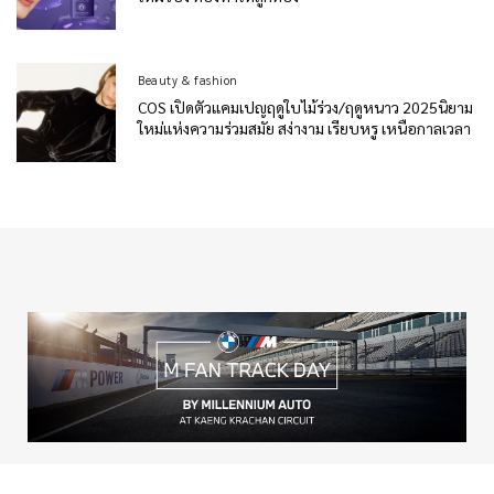
Beauty & fashion
COS เปิดตัวแคมเปญฤดูใบไม้ร่วง/ฤดูหนาว 2025นิยาม
ใหม่แห่งความร่วมสมัย สง่างาม เรียบหรู เหนือกาลเวลา