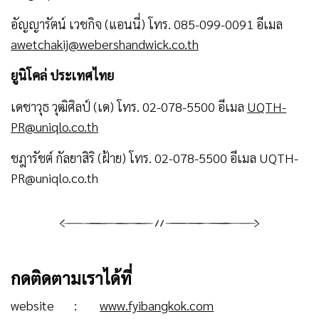
อัญญารัตน์ เวชกิจ (แอนนี่) โทร. 085-099-0091 อีเมล
awetchakij@webershandwick.co.th
ยูนิโคล่ ประเทศไทย
เดชาวุธ วุฒิศิลป์ (เด) โทร. 02-078-5500 อีเมล
UQTH-
PR@uniqlo.co.th
ชฎารัชต์ กัลยาสิริ (ฝ้าย) โทร. 02-078-5500 อีเมล UQTH-
PR@uniqlo.co.th
กดติดตามเราได้ที่
website :
www.fyibangkok.com