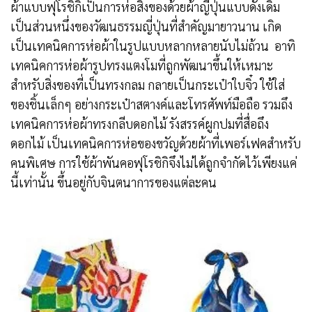
ผ้าแบบฟุโรชิกิเป็นการห่อสิ่งของด้วยผ้าญี่ปุ่นแบบดั้งเดิม
เป็นส่วนหนึ่งของวัฒนธรรมญี่ปุ่นที่สำคัญมายาวนาน เกิด
เป็นเทคนิคการห่อผ้าในรูปแบบหลากหลายนับไม่ถ้วน อาทิ
เทคนิคการห่อผ้ารูปทรงแตงโมที่ถูกพัฒนาขึ้นให้เหมาะ
สำหรับสิ่งของที่เป็นทรงกลม กลายเป็นกระเป๋าใบจิ๋ว ใช้ใส่
ของชิ้นเล็กๆ อย่างกระเป๋าสตางค์และโทรศัพท์มือถือ รวมถึง
เทคนิคการห่อผ้าทรงกลีบดอกไม้ รังสรรค์ผูกปมที่สื่อถึง
ดอกไม้ เป็นเทคนิคการห่อของขวัญด้วยผ้าที่เพอร์เฟคสำหรับ
คนพิเศษ การใช้ผ้าพันคอฟุโรชิกิจึงไม่ได้ถูกจำกัดไว้เพียงแค่
นี้เท่านั้น ขึ้นอยู่กับจินตนาการของแต่ละคน