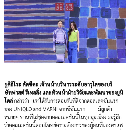
ยูคิฮิโระ คัตซึตะ เจ้าหน้าบริหารระดับอาวุโสของบริ
ษัทฟาสต์ รีเทลลิ่ง และหัวหน้าฝ่ายวิจัยและพัฒนาของยูนิ
โคล่
กล่าวว่า “เราได้รับการตอบรับที่ดีจากคอลเลคชันแรก
ของ UNIQLO and MARNI จากซีซันแรก มีลูกค้า
หลายๆ ท่านที่ใส่ชุดจากคอลเลคชันนี้ในทุกมุมเมือง ผมรู้สึก
ว่าคอลเลคชันนี้ตอบโจทย์ความต้องการของผู้คนที่มองหาแฟ