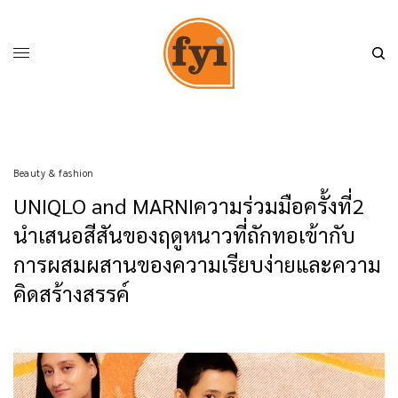
Beauty & fashion
UNIQLO and MARNIความร่วมมือครั้งที่2
นำเสนอสีสันของฤดูหนาวที่ถักทอเข้ากับ
การผสมผสานของความเรียบง่ายและความ
คิดสร้างสรรค์