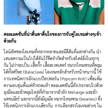
คอลเลคชันที่น่าตื่นตาตื่นใจของการจับคู่ไอเทมต่างๆเข้า
ด้วยกัน
ไลน์อัพของไอเทมที่หลากหลายและมีสีสันที่แตกต่างกัน นำ
เสนอความเป็นไปได้อันไร้ขีดจำกัดสำหรับสไตล์ลิ่งในทุกๆ
วัน ไม่ว่าจะเป็น เสื้อกั๊ก เสื้อสเวตเตอร์ หมวกไหมพรมที่คลุม
ได้ทั้งศรีษะ (Balaclava) ไอเทมหลักสำหรับหน้าหนาวนี้ ใช้
การเทคนิคการถักแบบป๊อปคอร์น (Popcorn Knit) เพื่อเพิ่ม
ความอบอุ่นตั้งแต่หัวจรดเท้า คอลเลคชันนี้ยังประกอบไปด้วย
ถุงมือและผ้าคลุมไหล่ที่ทำมาจากผ้าถัก Mélange และผ้า
แคชเมียร์ นอกจากนี้ยังมีถุงมือ หมวกไหมพรม (beanies) ซึ่ง
ใช้เทคนิกการถักแบบเดียวกัน การเลือกสรรไอเทมต่างๆ ใน