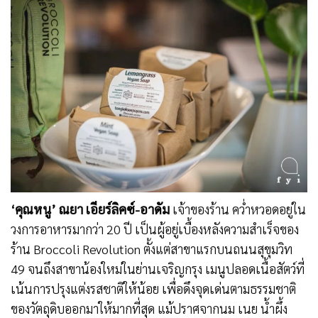
‘คุณหนู’ ณยา เอียร์ลิคซ์-อาดัม
เจ้าของร้าน คว่ำหวอดอยู่ใน
วงการอาหารมากว่า 20 ปี เป็นผู้อยู่เบื้องหลังความสำเร็จของ
ร้าน Broccoli Revolution ตั้งแต่สาขาแรกบนถนนสุขุมวิท
49 จนถึงสาขาน้องใหม่ในย่านเจริญกรุง เมนูปลอดเนื้อสัตว์ที่
เน้นการปรุงแต่งรสชาติให้น้อย เพื่อดึงจุดเด่นตามธรรมชาติ
ของวัตถุดิบออกมาให้มากที่สุด แม้ปราศจากนม เนย น้ำผึ้ง