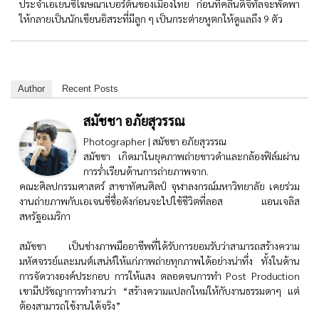
ประจำเอเยนซี่โฆษณาเบอร์ต้นของเมืองไทย ก่อนที่คลื่นดิจิทัลจะพัดพา
ให้กลายเป็นนักเขียนอิสระที่มีลูก ๆ เป็นกระต่ายหูตกให้ดูแลถึง 9 ตัว
Author
Recent Posts
สมัชชา อภัยสุวรรณ
Photographer | สมัชชา อภัยสุวรรณ
สมัชชา เกิดมาในยุคภาพถ่ายขาวดำและกล้องฟิล์มผ่าน
การร่ำเรียนด้านการถ่ายภาพจาก.
คณะศิลปกรรมศาสตร์ สาขาทัศนศิลป์ จุฬาลงกรณ์มหาวิทยาลัย เคยร่วม
งานถ่ายภาพกับเอเจนซี่ชื่อดังก่อนจะไปใช้ชีวิตที่ลอส แอนเจลิส
สหรัฐอเมริกา
สมัชชา เป็นช่างภาพมืออาชีพที่ได้รับการยอมรับว่าสามารถสร้างความ
มหัศจรรย์และมนต์เสน่ห์ให้แก่ภาพถ่ายทุกภาพได้อย่างน่าทึ่ง ทั้งในด้าน
การจัดวางองค์ประกอบ การให้แสง ตลอดจนการทำ Post Production
เขามีปรัชญาการทำงานว่า “สร้างความแปลกใหม่ให้กับงานธรรมดาๆ แต่
ต้องสามารถใช้งานได้จริง”