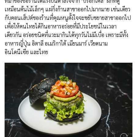
ที่มาของชื่อร้านได้แรงบันดาลใจจาก ‘บรอกโคลี’ ผักที่ดู
เหมือนต้นไม้เล็กๆ แผ่กิ่งก้านสาขาออกไปมากมาย เช่นเดียว
กับคอนเส็ปต์ของร้านที่คุณหนูตั้งใจจะขยับขยายสาขาออกไป
เพื่อให้คนไทยได้กินอาหารอร่อยที่มีประโยชน์ในเวลา
เดียวกัน อร่อยชนิดที่แวะมากินได้ทุกวันไม่มีเบื่อ เพราะมีทั้ง
อาหารญี่ปุ่น อิตาลี อเมริกาใต้ เมียนมาร์ เวียดนาม
อินโดนีเซีย และไทย