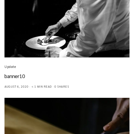
Update
banner10
AUGUST 6, 2020
< 1 MIN READ
0 SHARES