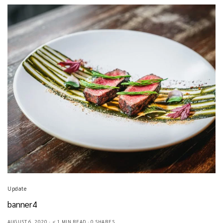
Update
banner4
AUGUST 6, 2020
< 1 MIN READ
0 SHARES