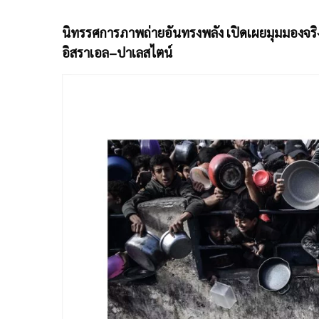
นิทรรศการภาพถ่ายอันทรงพลัง เปิดเผยมุมมองจริ
อิสราเอล–ปาเลสไตน์