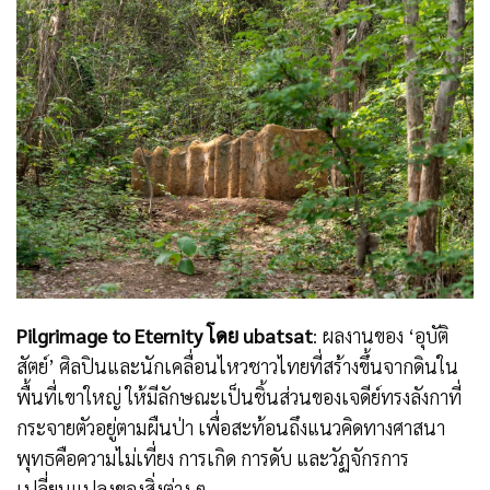
Pilgrimage to Eternity โดย ubatsat
: ผลงานของ ‘อุบัติ
สัตย์’
ศิลปินและนักเคลื่อนไหวชาวไทยที่สร้างขึ้นจากดินใน
พื้นที่เขาใหญ่ ให้มีลักษณะเป็นชิ้นส่วนของเจดีย์ทรงลังกาที่
กระจายตัวอยู่ตามผืนป่า เพื่อสะท้อนถึงแนวคิดทางศาสนา
พุทธคือความไม่เที่ยง การเกิด การดับ และวัฏจักรการ
เปลี่ยนแปลงของสิ่งต่าง ๆ