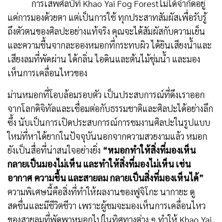
การเสพศิลป์ที่ Khao Yai Fog Forestไม่ได้จำกัดอยู่
แค่การมองด้วยตา แต่เป็นการใช้ ทุกประสาทสัมผัสเพื่อรับรู้
ถึงตัวตนของศิลปะอย่างแท้จริง คุณจะได้สัมผัสกับความเย็น
และความชื้นจากละอองหมอกที่กระทบผิว ได้ยินเสียงน้ำและ
เสียงลมที่พัดผ่าน ได้กลิ่น ไอดินและต้นไม้ชุ่มน้ำ และมอง
เห็นการเคลื่อนไหวของ
ม่านหมอกที่โอบล้อมรอบตัว เป็นประสบการณ์ที่ดึงเราออก
จากโลกดิจิทัลและเชื่อมต่อกับธรรมชาติและศิลปะได้อย่างลึก
ซึ้ง นับเป็นการเปิดประสบการณ์การชมงานศิลปะในรูปแบบ
ใหม่ที่หาได้ยากในปัจจุบันนอกจากความสวยงามแล้ว หมอก
ยังเป็นสื่อที่น่าสนใจอย่างยิ่ง
“หมอกทำให้สิ่งที่มองเห็น
กลายเป็นมองไม่เห็น และทำให้สิ่งที่มองไม่เห็น เช่น
อากาศ ความชื้น และสายลม กลายเป็นสิ่งที่มองเห็นได้”
ความพิเศษนี้คือสิ่งที่ทำให้ผลงานของฟูจิโกะ นากายะ ดู
สดชื่นและมีชีวิตชีวา เพราะผู้ชมจะมองเห็นการเคลื่อนไหว
ของสายลมที่พัดพาหมอกไปในทิศทางต่าง ๆ ทำให้ Khao Yai