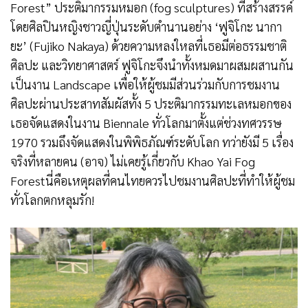
Forest” ประติมากรรมหมอก (fog sculptures) ที่สร้างสรรค์
โดยศิลปินหญิงชาวญี่ปุ่นระดับตำนานอย่าง ‘ฟูจิโกะ นากา
ยะ’ (Fujiko Nakaya) ด้วยความหลงใหลที่เธอมีต่อธรรมชาติ
ศิลปะ และวิทยาศาสตร์ ฟูจิโกะจึงนำทั้งหมดมาผสมผสานกัน
เป็นงาน Landscape เพื่อให้ผู้ชมมีส่วนร่วมกับการชมงาน
ศิลปะผ่านประสาทสัมผัสทั้ง 5 ประติมากรรมทะเลหมอกของ
เธอจัดแสดงในงาน Biennale ทั่วโลกมาตั้งแต่ช่วงทศวรรษ
1970 รวมถึงจัดแสดงในพิพิธภัณฑ์ระดับโลก ทว่ายังมี 5 เรื่อง
จริงที่หลายคน (อาจ) ไม่เคยรู้เกี่ยวกับ Khao Yai Fog
Forestนี่คือเหตุผลที่คนไทยควรไปชมงานศิลปะที่ทำให้ผู้ชม
ทั่วโลกตกหลุมรัก!