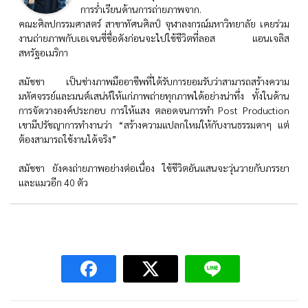
การร่ำเรียนด้านการถ่ายภาพจาก.
คณะศิลปกรรมศาสตร์ สาขาทัศนศิลป์ จุฬาลงกรณ์มหาวิทยาลัย เคยร่วม
งานถ่ายภาพกับเอเจนซี่ชื่อดังก่อนจะไปใช้ชีวิตที่ลอส แอนเจลิส
สหรัฐอเมริกา
สมัชชา เป็นช่างภาพมืออาชีพที่ได้รับการยอมรับว่าสามารถสร้างความ
มหัศจรรย์และมนต์เสน่ห์ให้แก่ภาพถ่ายทุกภาพได้อย่างน่าทึ่ง ทั้งในด้าน
การจัดวางองค์ประกอบ การให้แสง ตลอดจนการทำ Post Production
เขามีปรัชญาการทำงานว่า “สร้างความแปลกใหม่ให้กับงานธรรมดาๆ แต่
ต้องสามารถใช้งานได้จริง”
สมัชชา ยังคงถ่ายภาพอย่างต่อเนื่อง ใช้ชีวิตอันแสนจะวุ่นวายกับภรรยา
และแมวอีก 40 ตัว