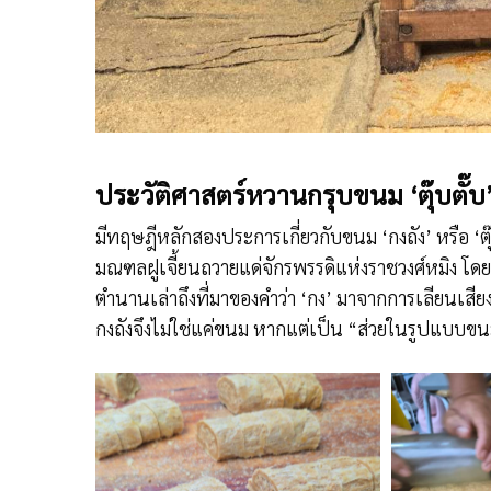
ประวัติศาสตร์หวานกรุบขนม
‘ตุ๊บตั
มีทฤษฎีหลักสองประการเกี่ยวกับขนม ‘กงถัง’ หรือ ‘ตุ
มณฑลฝูเจี้ยนถวายแด่จักรพรรดิแห่งราชวงศ์หมิง โดย
ตำนานเล่าถึงที่มาของคำว่า ‘กง’ มาจากการเลียนเสียงท
กงถังจึงไม่ใช่แค่ขนม หากแต่เป็น “ส่วยในรูปแบบ