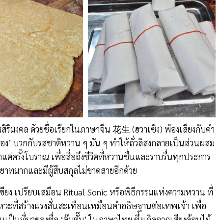
งสิริมงคล ด้วยชื่อเรียกในภาษาจีน 花生 (ฮวาเซิง) พ้องเสียงกับคำ
เรือง’ บวกกับรสชาติหวาน ๆ มัน ๆ ทำให้ถั่วลิสงกลายเป็นส่วนผสม
ั้งโบราณ เพื่อสื่อถึงชีวิตที่หวานชื่นและราบรื่นทุกประการ
ทายาทมากและมีผู้สืบสกุลไม่ขาดสายอีกด้วย
บเขียง เปรียบเสมือน Ritual Sonic หรือพิธีกรรมแห่งความหวาน ที่
หวะที่สร้างแรงสั่นสะเทือนเหมือนคำอธิษฐานต่อเทพเจ้า เพื่อ
เป็นที่มาของชื่อ ‘ตุ๊บตั๊บ’ ในภาษาไทย ซึ่งเกิดจากเสียงค้อนไม้