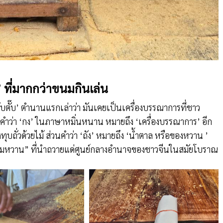
๊บ’ ที่มากกว่าขนมกินเล่น
๊บตั๊บ’ ตำนานแรกเล่าว่า มันเคยเป็นเครื่องบรรณาการที่ชาว
คำว่า ‘กง’ ในภาษาหมิ่นหนาน หมายถึง ‘เครื่องบรรณาการ’ อีก
ุบถั่วด้วยไม้ ส่วนคำว่า ‘ถัง’ หมายถึง ‘น้ำตาล หรือของหวาน ’
ขนมหวาน” ที่นำถวายแด่ศูนย์กลางอำนาจของชาวจีนในสมัยโบราณ