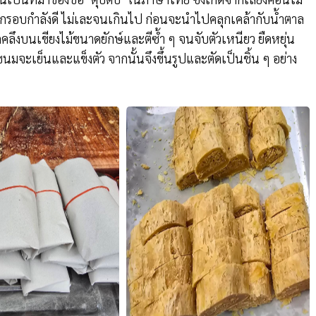
สกรุบกรอบกำลังดี ไม่เละจนเกินไป ก่อนจะนำไปคลุกเคล้ากับน้ำตาล
ลึงบนเขียงไม้ขนาดยักษ์และตีซ้ำ ๆ จนจับตัวเหนียว ยืดหยุ่น
ขนมจะเย็นและแข็งตัว จากนั้นจึงขึ้นรูปและตัดเป็นชิ้น ๆ อย่าง